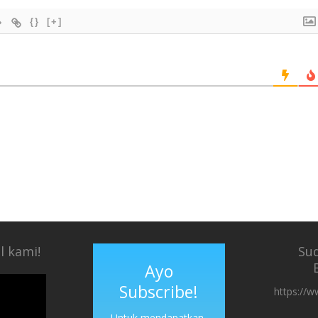
{}
[+]
l kami!
Su
Ayo
Subscribe!
https://w
Untuk mendapatkan