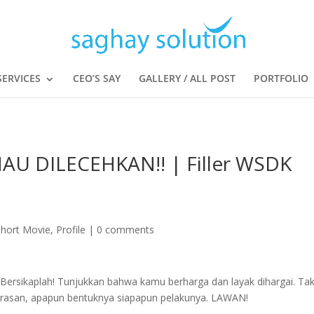
SERVICES
CEO’S SAY
GALLERY / ALL POST
PORTFOLIO
 DILECEHKAN!! | Filler WSDK
Short Movie
,
Profile
|
0 comments
ersikaplah! Tunjukkan bahwa kamu berharga dan layak dihargai. Ta
erasan, apapun bentuknya siapapun pelakunya. LAWAN!