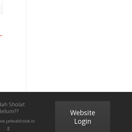
dah Sholat
Belum??
Website
Login
ww.jadwalsholat.or
g