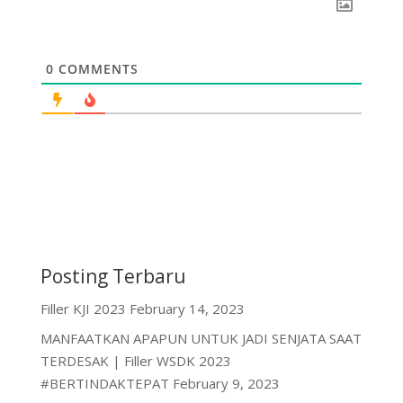
o
r
a
p
n
k
m
p
k
0
COMMENTS
Posting Terbaru
Filler KJI 2023
February 14, 2023
MANFAATKAN APAPUN UNTUK JADI SENJATA SAAT
TERDESAK | Filler WSDK 2023
#BERTINDAKTEPAT
February 9, 2023